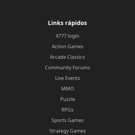
Links rápidos
X777 login
Action Games
Arcade Classics
Community Forums
Live Events
MMO
Puzzle
RPGs
Sports Games
Strategy Games