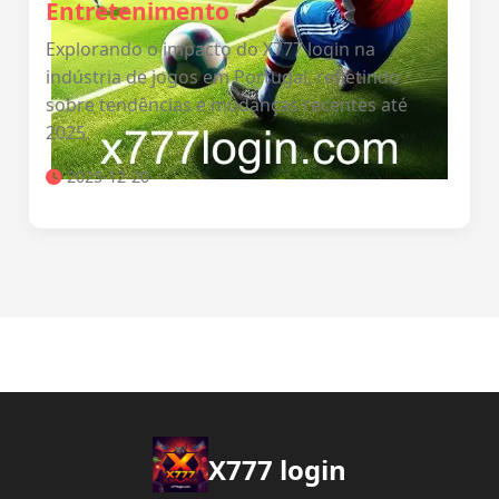
Entretenimento
Explorando o impacto do X777 login na
indústria de jogos em Portugal, refletindo
sobre tendências e mudanças recentes até
2025.
2025-12-20
X777 login