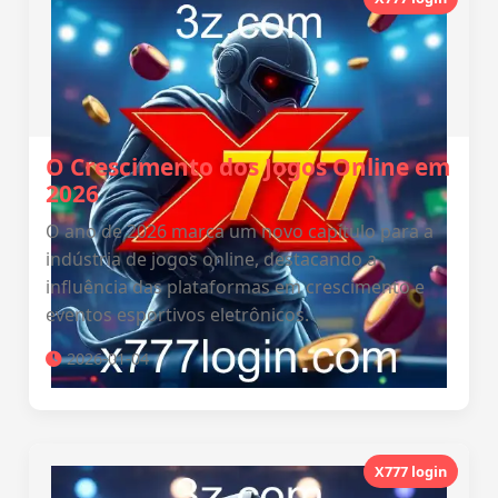
O Crescimento dos Jogos Online em
2026
O ano de 2026 marca um novo capítulo para a
indústria de jogos online, destacando a
influência das plataformas em crescimento e
eventos esportivos eletrônicos.
2026-01-04
X777 login