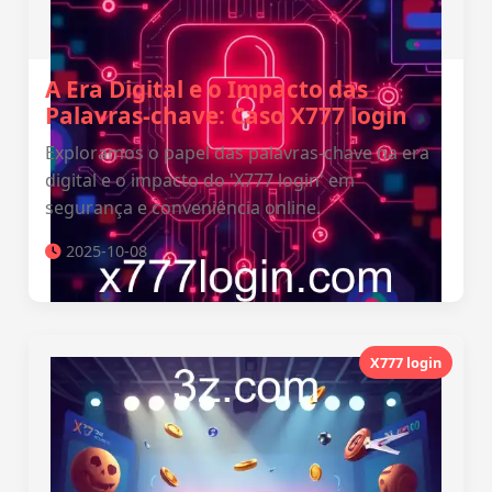
A Era Digital e o Impacto das
Palavras-chave: Caso X777 login
Exploramos o papel das palavras-chave na era
digital e o impacto do 'X777 login' em
segurança e conveniência online.
2025-10-08
X777 login