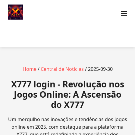
Home
/
Central de Notícias
/ 2025-09-30
X777 login - Revolução nos
Jogos Online: A Ascensão
do X777
Um mergulho nas inovações e tendências dos jogos
online em 2025, com destaque para a plataforma
X777, que está redefinindo a experiência dos